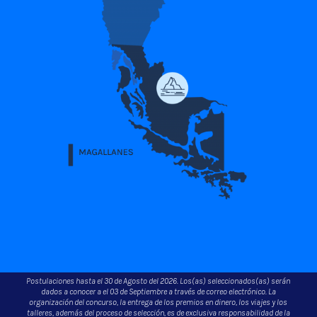
Postulaciones hasta el 30 de Agosto del 2026. Los(as) seleccionados(as) serán
dados a conocer a el 03 de Septiembre a través de correo electrónico. La
organización del concurso, la entrega de los premios en dinero, los viajes y los
talleres, además del proceso de selección, es de exclusiva responsabilidad de la